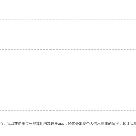
放心。我以前使用过一些其他的加速器app，经常会出现个人信息泄露的情况，这让我