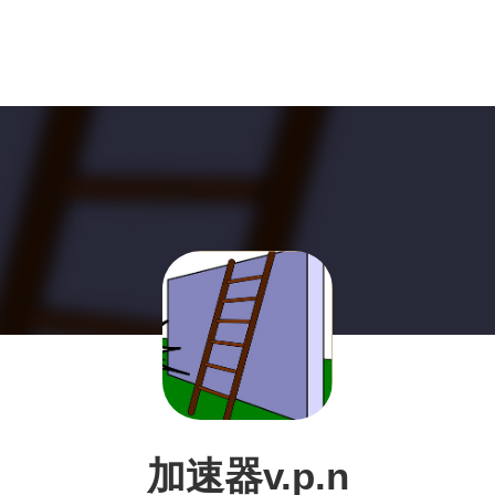
加速器v.p.n