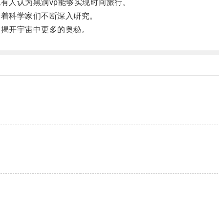
有人认为黑洞vp能够实现时间旅行。
着科学家们不断深入研究。
揭开宇宙中更多的奥秘。