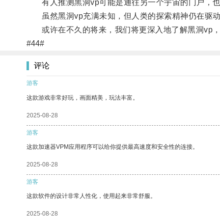
有人推测黑洞vp可能是通往另一个宇宙的门户，也
虽然黑洞vp充满未知，但人类的探索精神仍在驱动
或许在不久的将来，我们将更深入地了解黑洞vp，
#44#
评论
游客
这款游戏非常好玩，画面精美，玩法丰富。
2025-08-28
游客
这款加速器VPM应用程序可以给你提供最高速度和安全性的连接。
2025-08-28
游客
这款软件的设计非常人性化，使用起来非常舒服。
2025-08-28