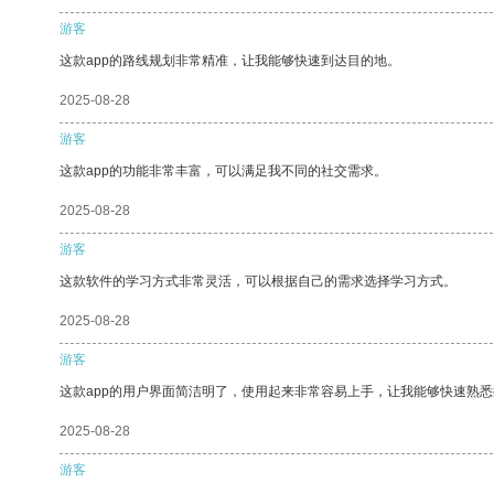
游客
这款app的路线规划非常精准，让我能够快速到达目的地。
2025-08-28
游客
这款app的功能非常丰富，可以满足我不同的社交需求。
2025-08-28
游客
这款软件的学习方式非常灵活，可以根据自己的需求选择学习方式。
2025-08-28
游客
这款app的用户界面简洁明了，使用起来非常容易上手，让我能够快速熟悉
2025-08-28
游客