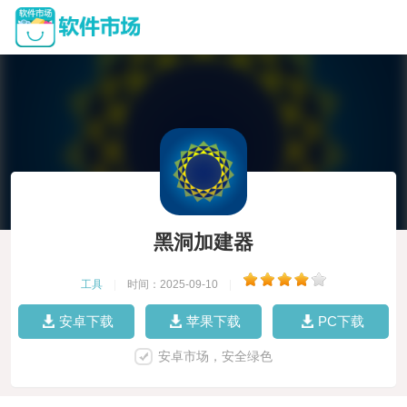
黑洞加建器
工具
|
时间：2025-09-10
|
安卓下载
苹果下载
PC下载
安卓市场，安全绿色